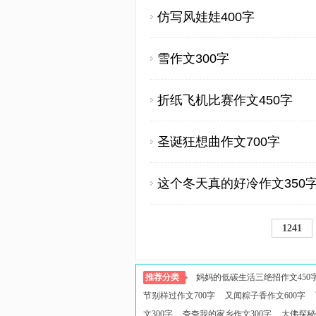
仿写风娃娃400字
雪作文300字
折纸飞机比赛作文450字
圣诞狂想曲作文700字
这个冬天真的好冷作文350
1241
推荐分类
妈妈的低碳生活三绝招作文450
节别样过作文700字
又闻粽子香作文600字
文300字
夸夸我的家乡作文300字
大佛探秘