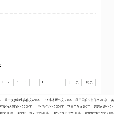
字
1
2
3
4
5
6
7
8
下一页
尾页
字
第一次参加比赛作文450字
DIY小木屋作文300字
秋日里的松树作文200字
实
可爱的大熊猫作文300字
小狗“卷毛”作文350字
下雪了作文200字
妈妈的爱作文4
作文500字
可爱的一家人作文600字
DIY小木屋作文300字
爱撒娇的我作文350字