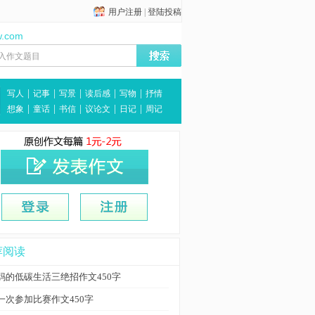
用户注册
|
登陆投稿
w.com
|
|
|
|
|
写人
记事
写景
读后感
写物
抒情
|
|
|
|
|
想象
童话
书信
议论文
日记
周记
荐阅读
妈的低碳生活三绝招作文450字
一次参加比赛作文450字