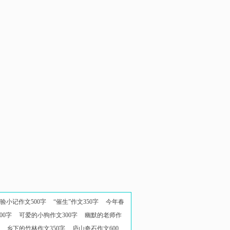
验小记作文500字
“催生”作文350字
今年春
00字
可爱的小狗作文300字
幽默的老师作
乡下的竹林作文350字
庐山奇石作文600