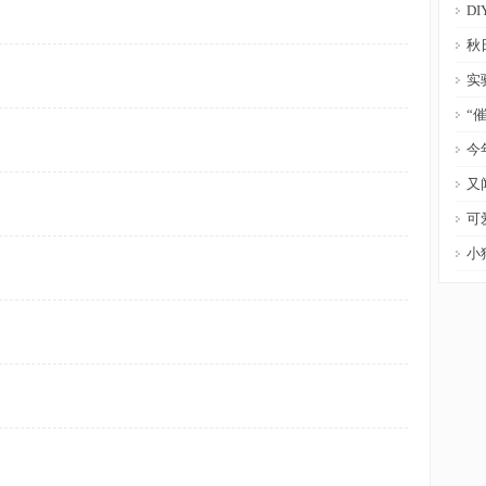
D
秋
实
“
今
又
可
小