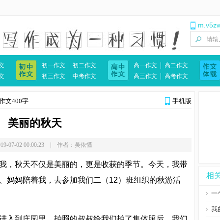
m.v5z
|
|
文
初一作文
初二作文
高一作文
高二作文
|
|
文
初三作文
中考作文
高三作文
高考作文
作文400字
手机版
美丽的秋天
9-07-02 00:00:23 | 作者：吴依懂
我，秋天不仅是美丽的，更是收获的季节。今天，我带
相
、妈妈陪着我，去参加我们二（12）班组织的秋游活
一
我
进入到庄园里。拍照的叔叔给我们拍了集体照后，我们