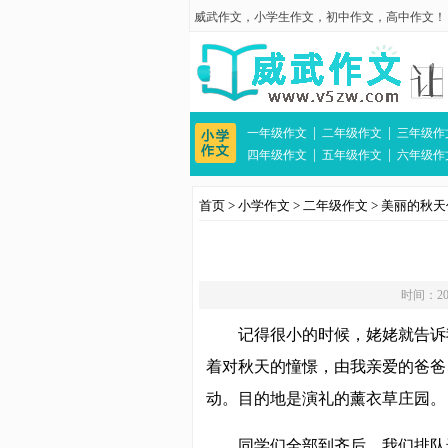
威武作文
，
小学生作文
，
初中作文
，
高中作文
！
|
|
一年级作文
二年级作文
三年级作
|
|
四年级作文
五年级作文
六年级作
首页
>
小学作文
>
二年级作文
>
美丽的秋天
时间：201
记得很小的时候，姥姥就告诉
着对秋天的憧憬，由我亲爱的爸爸
动。目的地是演礼的薰衣草庄园。
同学们全部到齐后，我们排队