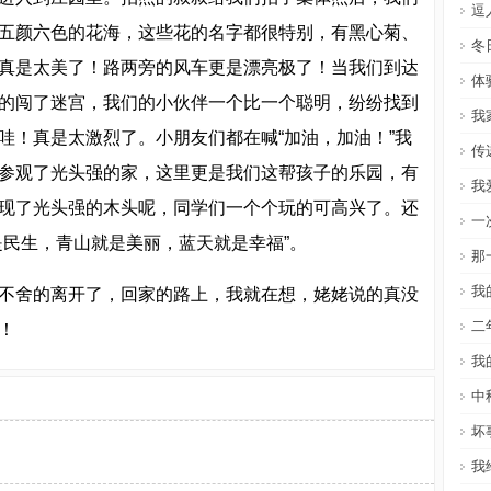
逗
五颜六色的花海，这些花的名字都很特别，有黑心菊、
冬
真是太美了！路两旁的风车更是漂亮极了！当我们到达
体
的闯了迷宫，我们的小伙伴一个比一个聪明，纷纷找到
我
哇！真是太激烈了。小朋友们都在喊“加油，加油！”我
传
参观了光头强的家，这里更是我们这帮孩子的乐园，有
我
现了光头强的木头呢，同学们一个个玩的可高兴了。还
一
是民生，青山就是美丽，蓝天就是幸福”。
那
我
不舍的离开了，回家的路上，我就在想，姥姥说的真没
二
！
我
中
坏
我