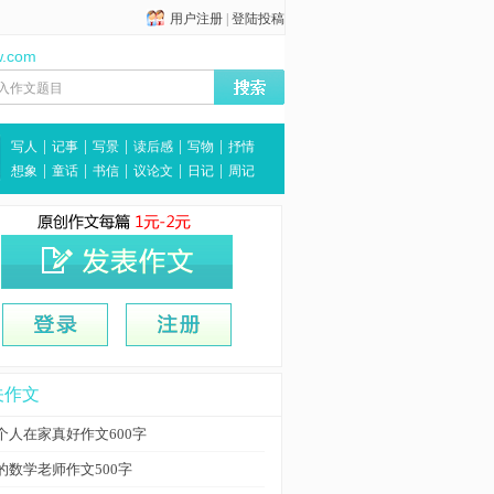
用户注册
|
登陆投稿
w.com
|
|
|
|
|
写人
记事
写景
读后感
写物
抒情
|
|
|
|
|
想象
童话
书信
议论文
日记
周记
关作文
个人在家真好作文600字
的数学老师作文500字