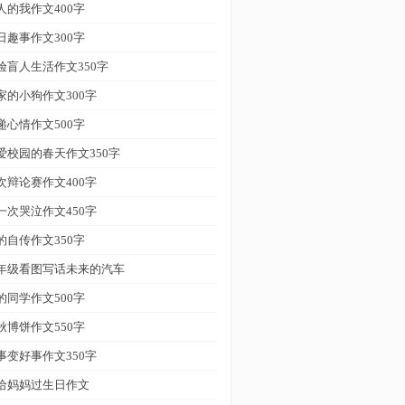
人的我作文400字
日趣事作文300字
验盲人生活作文350字
家的小狗作文300字
递心情作文500字
爱校园的春天作文350字
次辩论赛作文400字
一次哭泣作文450字
的自传作文350字
年级看图写话未来的汽车
的同学作文500字
秋博饼作文550字
事变好事作文350字
给妈妈过生日作文