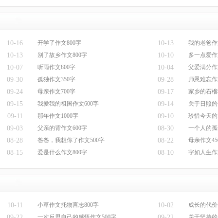
10-16
开学了作文800字
10-13
我的老爸作
10-13
别了故乡作文800字
10-10
多一点爱作文
10-07
听雨作文800字
10-04
父爱满分作
09-30
孤独作文350字
09-28
师恩难忘作
09-24
母亲作文700字
09-17
家乡的石榴
09-15
我爱我的祖国作文600字
09-14
关于日照的作
09-11
那年作文1000字
09-10
珍惜今天的
09-03
父亲的背作文600字
08-30
一个人的孤
08-28
爸爸，我想你了作文500字
08-22
母亲作文45
08-15
爱是什么作文800字
08-10
字如人生作
10-11
小草作文托物言志800字
10-02
成长的代价
09-22
一次反思自己的感悟作文500字
09-22
关于坚持的