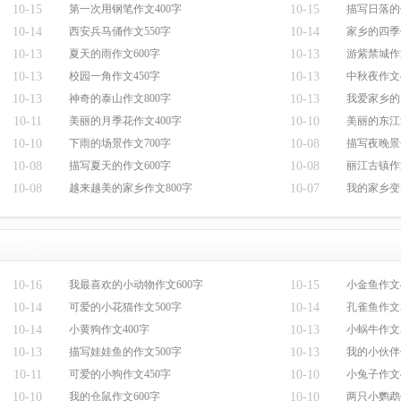
10-15
第一次用钢笔作文400字
10-15
描写日落的作
10-14
西安兵马俑作文550字
10-14
家乡的四季
10-13
夏天的雨作文600字
10-13
游紫禁城作
10-13
校园一角作文450字
10-13
中秋夜作文4
10-13
神奇的泰山作文800字
10-13
我爱家乡的
10-11
美丽的月季花作文400字
10-10
美丽的东江
10-10
下雨的场景作文700字
10-08
描写夜晚景
10-08
描写夏天的作文600字
10-08
丽江古镇作
10-08
越来越美的家乡作文800字
10-07
我的家乡变
10-16
我最喜欢的小动物作文600字
10-15
小金鱼作文4
10-14
可爱的小花猫作文500字
10-14
孔雀鱼作文5
10-14
小黄狗作文400字
10-13
小蜗牛作文5
10-13
描写娃娃鱼的作文500字
10-13
我的小伙伴
10-11
可爱的小狗作文450字
10-10
小兔子作文4
10-10
我的仓鼠作文600字
10-10
两只小鹦鹉