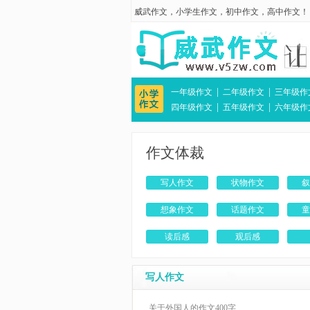
威武作文
，
小学生作文
，
初中作文
，
高中作文
！
|
|
一年级作文
二年级作文
三年级作
|
|
四年级作文
五年级作文
六年级作
作文体裁
写人作文
状物作文
叙
想象作文
话题作文
童
读后感
观后感
写人作文
关于外国人的作文400字