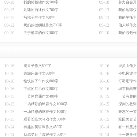
09-18
我的储蓄罐作文500字
09-18
努力自会开
09-15
足球的自述作文700字
09-13
我的地球仪
09-13
写桔子的作文400字
09-13
我的平衡车
09-12
奶奶的缝纫机作文700字
09-12
仙人球作文5
09-10
关于邮票的作文500字
09-10
我的包包作
10-16
摘果子作文800字
10-16
游灵山作文1
10-16
去蹦床馆作文800字
10-16
停电风波作
10-16
愉快的下午作文800字
10-16
打羽毛球作
10-16
下棋的启示作文800字
10-16
城市挑战赛
10-15
一节体育课作文400字
10-15
一节有趣的
10-15
一场精彩的球赛作文1000字
10-15
深刻的教训
10-15
一场精彩的球赛作文1000字
10-15
难忘的一节
10-15
观看长隆大马戏作文300字
10-15
校园美食节
10-14
有趣的英语课作文450字
10-14
有一种坚持
10-14
我感受到了温暖作文500字
10-14
十一趣事作