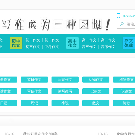
m.v5z
|
|
文
初一作文
初二作文
高一作文
高二作文
|
|
文
初三作文
中考作文
高三作文
高考作文
事作文
节日作文
写景作文
动物作文
植物作文
话作文
写信作文
续写改写
记叙文
议论文
日记
周记
小说
散文
诗歌
10-16
我的好朋友作文500字
10-16
化学老师作