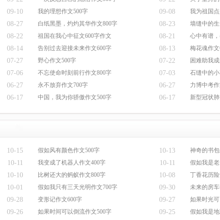
09-10
我的理想作文500字
09-08
我为祖国点
08-27
白纸黑墨，灼灼其华作文800字
08-23
墙缝中的生
08-22
祖国在我心中征文600字作文
08-21
心中有谱，
08-14
告别过去迎接未来作文600字
08-13
梅花魂作文6
07-27
野心作文500字
07-22
困难助我成
07-06
不忘使命时刻前行作文800字
07-03
石缝中的小
06-27
永不放弃作文700字
06-27
力博中考作
06-17
中国，我为你骄傲作文500字
06-17
新型冠状肺
10-15
假如风有颜色作文500字
10-13
神奇的书包
10-11
我变成了机器人作文400字
10-11
假如我是老
10-10
比树还大的蚂蚁作文800字
10-08
丁香花历险
10-01
假如我只有三天光明作文700字
09-30
未来的房车
09-28
变形记作文600字
09-27
如果时光可
09-26
如果时间可以倒流作文500字
09-25
假如我是地