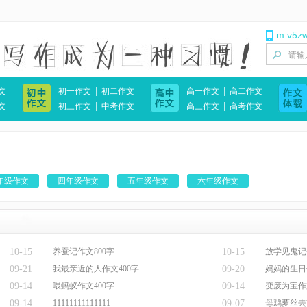
m.v5z
|
|
文
初一作文
初二作文
高一作文
高二作文
|
|
文
初三作文
中考作文
高三作文
高考作文
年级作文
四年级作文
五年级作文
六年级作文
10-15
养蚕记作文800字
10-15
放学见鬼记
09-21
我最亲近的人作文400字
09-20
妈妈的生日
09-14
喂蚂蚁作文400字
09-14
变废为宝作
09-14
11111111111111
09-07
母鸡萝丝去