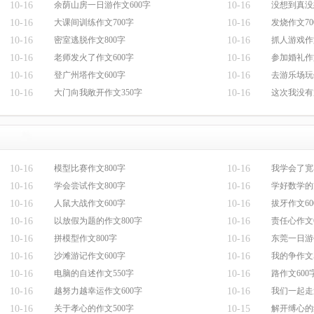
10-16
余荫山房一日游作文600字
10-16
没想到真没
10-16
大课间训练作文700字
10-16
发烧作文70
10-16
密室逃脱作文800字
10-16
抓人游戏作
10-16
老师发火了作文600字
10-16
参加婚礼作
10-16
登广州塔作文600字
10-16
去游乐场玩
10-16
大门向我敞开作文350字
10-16
这次我没有
10-16
模型比赛作文800字
10-16
我学会了宽容
10-16
学会尝试作文800字
10-16
学好数学的
10-16
人鼠大战作文600字
10-16
拔牙作文60
10-16
以放假为题的作文800字
10-16
责任心作文6
10-16
拼模型作文800字
10-16
东莞一日游作
10-16
沙滩游记作文600字
10-16
我的争作文5
10-16
电脑的自述作文550字
10-16
路作文600
10-16
越努力越幸运作文600字
10-16
我们一起走
10-16
关于孝心的作文500字
10-15
解开缚心的