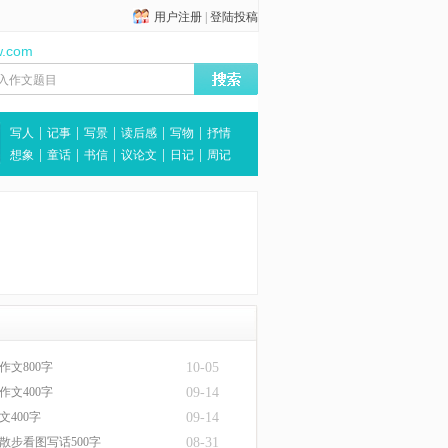
用户注册
|
登陆投稿
w.com
|
|
|
|
|
写人
记事
写景
读后感
写物
抒情
|
|
|
|
|
想象
童话
书信
议论文
日记
周记
作文800字
10-05
作文400字
09-14
文400字
09-14
散步看图写话500字
08-31