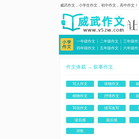
威武作文
，
小学生作文
，
初中作文
，
高中作文
！
|
|
一年级作文
二年级作文
三年级作
|
|
四年级作文
五年级作文
六年级作
作文体裁
→
叙事作文
写人作文
状物作文
植物作文
抒情作文
写信作文
续写改写
读后感
观后感
诗歌