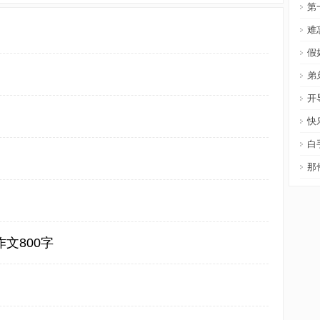
第
难
假
弟
开
快
白
那
文800字