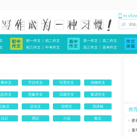
m.v5z
|
|
文
初一作文
初二作文
高一作文
高二作文
|
|
文
初三作文
中考作文
高三作文
高考作文
叙事作文
节日作文
写景作文
动物作文
励志作文
想象作文
话题作文
童话作文
记叙文
议论文
说明文
演讲稿
推
日记
周记
小说
散文
参
童