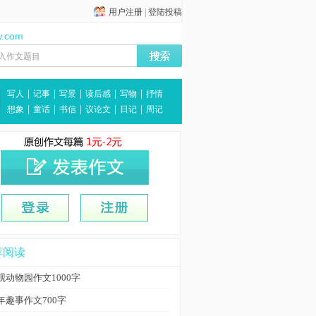
用户注册
|
登陆投稿
w.com
|
|
|
|
|
写人
记事
写景
读后感
写物
抒情
|
|
|
|
|
想象
童话
书信
议论文
日记
周记
荐阅读
观动物园作文1000字
年趣事作文700字