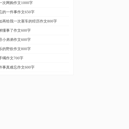
一次网购作文1000字
忘的一件事作文650字
如再给我一次塞车的经历作文800字
弟懂事了作文600字
导小弟弟作文600字
乐的野炊作文800字
手镯作文700字
件事真难忘作文600字