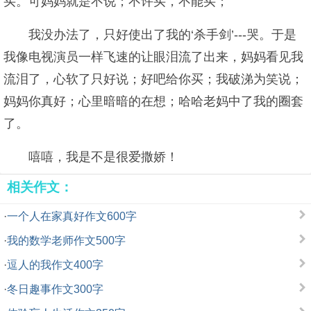
买。可妈妈就是不说；不许买，不能买；
我没办法了，只好使出了我的‘杀手剑’---哭。于是
我像电视演员一样飞速的让眼泪流了出来，妈妈看见我
流泪了，心软了只好说；好吧给你买；我破涕为笑说；
妈妈你真好；心里暗暗的在想；哈哈老妈中了我的圈套
了。
嘻嘻，我是不是很爱撒娇！
相关作文：
·
一个人在家真好作文600字
·
我的数学老师作文500字
·
逗人的我作文400字
·
冬日趣事作文300字