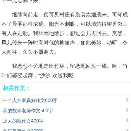
中一点点漏下来。
继续向前走，便可见村庄有袅袅炊烟袭来。可却成
不了晨雾那样浓稠。阳光不刺眼，可以清楚得望见邻山
有人在走动。我幽幽地散步，想过会儿再回去。突然，
风儿传来一阵时高时低的柳笛声，如此美妙，动听，令
人向往，久久不愿离去。
我恋恋不舍地走出竹林，留恋地回头一望。呵，竹
叶们婆娑起舞，“沙沙”欢送我呢！
相关作文：
·
一个人在家真好作文600字
·
我的数学老师作文500字
·
逗人的我作文400字