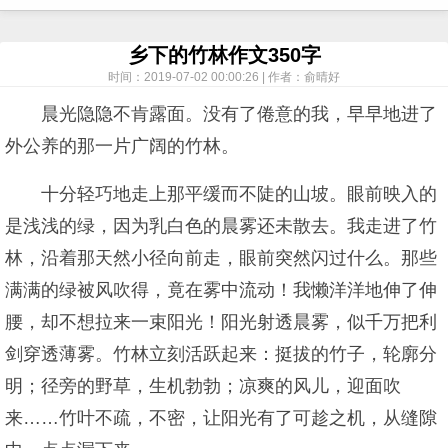
乡下的竹林作文350字
时间：2019-07-02 00:00:26 | 作者：俞晴好
晨光隐隐不肯露面。没有了倦意的我，早早地进了
外公养的那一片广阔的竹林。
十分轻巧地走上那平缓而不陡的山坡。眼前映入的
是浅浅的绿，因为乳白色的晨雾还未散去。我走进了竹
林，沿着那天然小径向前走，眼前突然闪过什么。那些
满满的绿被风吹得，竟在雾中流动！我懒洋洋地伸了伸
腰，却不想拉来一束阳光！阳光射透晨雾，似千万把利
剑穿透薄雾。竹林立刻活跃起来：挺拔的竹子，轮廓分
明；径旁的野草，生机勃勃；凉爽的风儿，迎面吹
来……竹叶不疏，不密，让阳光有了可趁之机，从缝隙