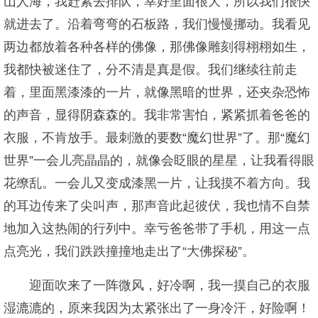
山人海，我赶紧去排队，幸好里面很大，所以我们很快
就进去了。沿着弯弯的石板路，我们慢慢挪动。我看见
两边都放着各种各样的佛像，那佛像雕刻得栩栩如生，
我都快被迷住了，分不清是真是假。我们继续往前走
着，里面黑漆漆的一片，就像黑暗的世界，还夹杂恐怖
的声音，显得阴森森的。我非常害怕，紧紧抓着爸爸的
衣服，不肯放手。最刺激的要数“魔幻世界”了。那“魔幻
世界”一会儿亮晶晶的，就像会眨眼的星星，让我看得眼
花缭乱。一会儿又变成漆黑一片，让我摸不着方向。我
的耳边传来了尖叫声，那声音此起彼伏，我也情不自禁
地加入这热闹的行列中。幸亏爸爸带了手机，用这一点
点亮光，我们跌跌撞撞地走出了“大佛探秘”。
迎面吹来了一阵微风，好冷啊，我一摸自己的衣服
湿漉漉的，原来我因为太紧张出了一身冷汗，好险啊！