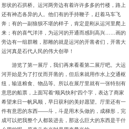
形状的石拱桥。运河两旁边有着许许多多的竹楼，路上
还有神态各异的人。他们有的手持鞭子，赶着马车飞
奔；有的一副狼狈不堪的样子，肯定是刚从运河里爬上
来；有的喜气洋洋，为运河的开通而感到高兴……画的
旁边有一组群雕，那雕的就是运河的开凿者们，开凿大
运河真是石代人民的伟大创举！
游览了第一展厅，我们再来看看第二展厅吧。大运
河开始是为了打仗而开凿的，但后来就用作水上交通枢
纽，输送粮食、物品等。所以在展厅里就有一张特别有
意思的船票，上面写着“顺风快利”四个字，表达了商家
希望来日一帆风顺，早日获利的美好愿望。厅里还有一
件有意思的东西——斗，斗是用木头做的，成梯形，完
成可以把我整个人都装进去，那这么巨大的东西是干什