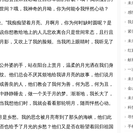
未
世间？哦，我神奇的月呦，你为何能令我怦然心动？
感
我
缺。”我痴痴望着月亮。月啊月，你为何时缺时圆呢？是
紧
说你想教给地上的人儿悲欢离合只是世间常态，且行且
未
月影，又吹上了我的脸颊。当我闭上眼睛时，我听见了
红
献
公外婆的手，站在阳台上赏月，温柔的月光洒在我们身
一
纹。他们总会不厌其烦地给我讲月亮的故事，他们说月
未
或善良的人，他们教会了我何为善，何为恶，何为丑，
金
中静静睡去，做一个关于月的梦。渐渐地，我长大了，
未
当我想他们时，我就会看看那轮明月，随而怦然心动。
科
”月是乡愁。我的思念被月亮寄到了那头的海峡，他们此
寻
否也给予了月光的乡愁？他们又是否在盼望着回归祖国
手