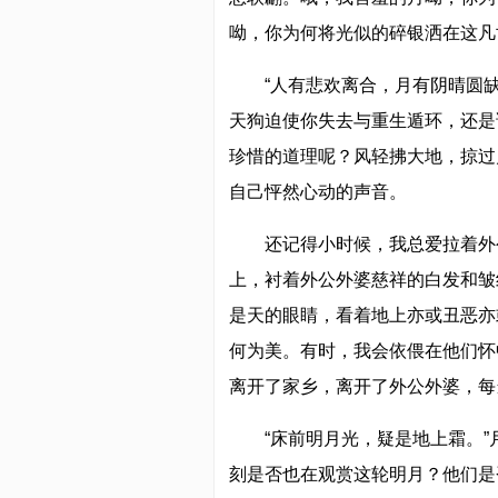
呦，你为何将光似的碎银洒在这凡
“人有悲欢离合，月有阴晴圆
天狗迫使你失去与重生遁环，还是
珍惜的道理呢？风轻拂大地，掠过
自己怦然心动的声音。
还记得小时候，我总爱拉着外
上，衬着外公外婆慈祥的白发和皱
是天的眼睛，看着地上亦或丑恶亦
何为美。有时，我会依偎在他们怀
离开了家乡，离开了外公外婆，每
“床前明月光，疑是地上霜。
刻是否也在观赏这轮明月？他们是