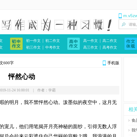
m.v5z
|
|
文
初一作文
初二作文
高一作文
高二作文
|
|
文
初三作文
中考作文
高三作文
高考作文
文600字
手机版
怦然心动
19-11-24 16:00:01 | 作者：学霸
暇的明月，我不禁怦然心动。泼墨似的夜空中，这月无
相
食
的宠儿，他们用笔揭开月亮神秘的面纱，引得无数人浮
我
何总会拉来云彩遮住自己华丽的容貌？哦，我浪漫的月