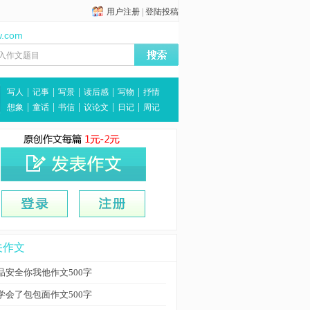
用户注册
|
登陆投稿
w.com
|
|
|
|
|
写人
记事
写景
读后感
写物
抒情
|
|
|
|
|
想象
童话
书信
议论文
日记
周记
关作文
品安全你我他作文500字
学会了包包面作文500字