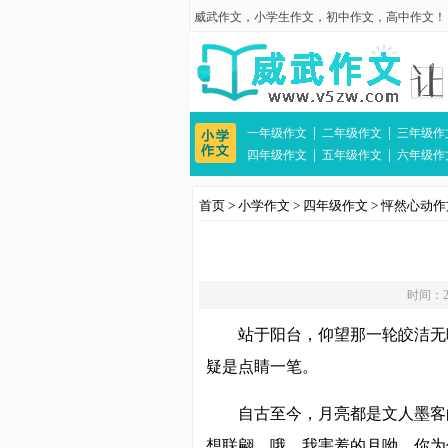
威武作文
，
小学生作文
，
初中作文
，
高中作文
！
|
|
一年级作文
二年级作文
三年级作
|
|
四年级作文
五年级作文
六年级作
首页
>
小学作文
>
四年级作文
>
怦然心动作
时间：20
站于阳台，仰望那一轮皎洁无
疑是点睛一笔。
自古至今，月亮都是文人墨客
想联翩。哦，我害羞的月呦，你为