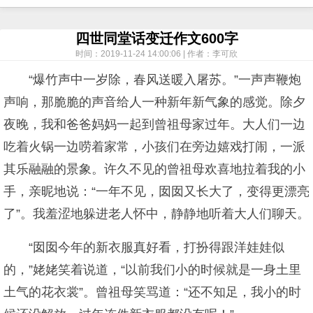
四世同堂话变迁作文600字
时间：2019-11-24 14:00:06 | 作者：李可欣
“爆竹声中一岁除，春风送暖入屠苏。”一声声鞭炮
声响，那脆脆的声音给人一种新年新气象的感觉。除夕
夜晚，我和爸爸妈妈一起到曾祖母家过年。大人们一边
吃着火锅一边唠着家常，小孩们在旁边嬉戏打闹，一派
其乐融融的景象。许久不见的曾祖母欢喜地拉着我的小
手，亲昵地说：“一年不见，囡囡又长大了，变得更漂亮
了”。我羞涩地躲进老人怀中，静静地听着大人们聊天。
“囡囡今年的新衣服真好看，打扮得跟洋娃娃似
的，”姥姥笑着说道，“以前我们小的时候就是一身土里
土气的花衣裳”。曾祖母笑骂道：“还不知足，我小的时