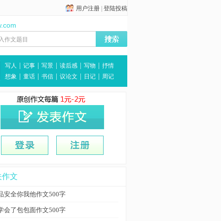
用户注册
|
登陆投稿
w.com
|
|
|
|
|
写人
记事
写景
读后感
写物
抒情
|
|
|
|
|
想象
童话
书信
议论文
日记
周记
关作文
品安全你我他作文500字
学会了包包面作文500字