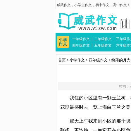
威武作文
，
小学生作文
，
初中作文
，
高中作文
！
|
|
一年级作文
二年级作文
三年级作
|
|
四年级作文
五年级作文
六年级作
首页
>
小学作文
>
四年级作文
>
纷落的月光
时间：20
我住的小区里有一颗玉兰树，
花期最盛时去一览上海白玉兰之美
那天上午我来到小区的那个隐
张扬，不浓艳，一如它开在小区角