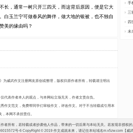
手
不长，通常一树只开三四天，而这背后原因，便是它大
三
。白玉兰宁可做春风的舞伴，做大地的银被，也不独自
四
赞美的缘由吗？
未
》为威武作文注册网友原创或整理，版权归原作者所有，转载请注明出
》仅代表作者本人的观点，与本网站立场无关，作者文责自负。
优秀作文范文，免费帮同学们审核作文，评改作文。对于不当转载或引用本
失，本网不承担责任。
原作者所有，若转载或者抄袭他人作品，带来的一切后果与本站无关。若发现非授权的
16015572号-6 CopyRight © 2019 作文成就未来，请记住本站域名m.v5zw.com【