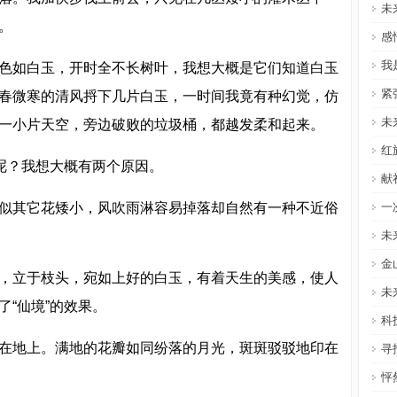
未
。
感
我
色如白玉，开时全不长树叶，我想大概是它们知道白玉
紧
春微寒的清风捋下几片白玉，一时间我竟有种幻觉，仿
未
一小片天空，旁边破败的垃圾桶，都越发柔和起来。
红
”呢？我想大概有两个原因。
献
似其它花矮小，风吹雨淋容易掉落却自然有一种不近俗
一
未
金
，立于枝头，宛如上好的白玉，有着天生的美感，使人
未
“仙境”的效果。
科
在地上。满地的花瓣如同纷落的月光，斑斑驳驳地印在
寻
怦