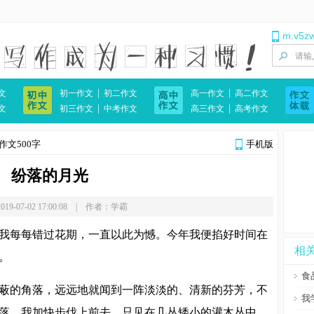
m.v5z
|
|
文
初一作文
初二作文
高一作文
高二作文
|
|
文
初三作文
中考作文
高三作文
高考作文
作文500字
手机版
纷落的月光
19-07-02 17:00:08 | 作者：学霸
我每每错过花期，一直以此为憾。今年我便掐好时间在
相
。
食
蔽的角落，远远地就闻到一阵淡淡的、清新的芬芳，不
我
落。我加快步伐上前去，只见在几丛矮小的灌木丛中