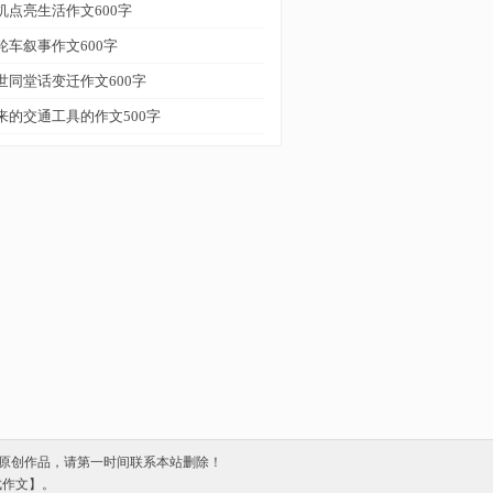
机点亮生活作文600字
轮车叙事作文600字
世同堂话变迁作文600字
来的交通工具的作文500字
原创作品，请第一时间联系本站删除！
威武作文】。