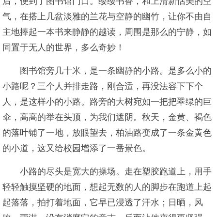
后，便到了图书馆门口。缕缕书香，和上清新恬美的空
气，在搭上几盆淡雅的兰花与空静的幽竹，让你不由自
主地捧起一本书来静静的越读，周围是那么的宁静，如
同置于无人的世界，多么奇妙！
图书馆旁几十米，是一条幽静的小路。是多么小的
小路呢？三个人并排走路，刚合适，再没法容下下个
人，是这样小的小路。路旁的大树宛如一把把翠绿的巨
伞，高高的举在头顶，为我们遮阴。秋天，金黄、褐色
的落叶铺了一地，放眼望去，柏油路变成了一条金黄色
的小道，这又给校园增添了一番景色。
小路的尽头是宽大的操场。走在塑胶跑道上，用手
轻轻触摸坚硬的地面，想起无数的人的脚步在跑道上起
起落落，拍打着地面，它早已浸透了汗水；日晒，风