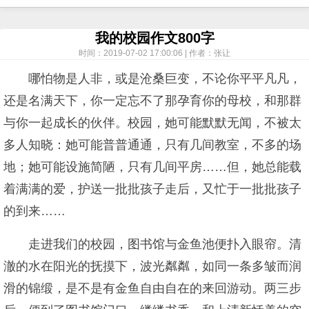
我的校园作文800字
时间：2019-07-02 17:00:06 | 作者：张让
哪怕物是人非，或是沧桑巨变，不论你平平凡凡，
还是名满天下，你一定忘不了那孕育你的母校，和那群
与你一起成长的伙伴。校园，她可能默默无闻，不被太
多人知晓：她可能普普通通，只有几间教室，不多的场
地；她可能设施简陋，只有几间平房……但，她总能载
着满满的爱，护送一批批孩子走后，又忙于一批批孩子
的到来……
走进我们的校园，图书馆与金鱼池便扑入眼帘。清
澈的水在阳光的抚摸下，波光粼粼，如同一条多皱而润
滑的锦缎，是不是有金鱼自由自在的来回游动。两三步