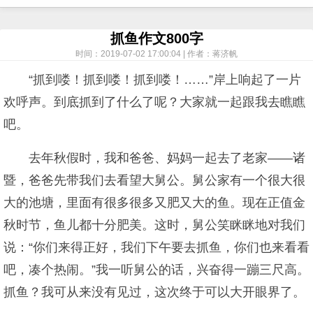
抓鱼作文800字
时间：2019-07-02 17:00:04 | 作者：蒋济帆
“抓到喽！抓到喽！抓到喽！……”岸上响起了一片
欢呼声。到底抓到了什么了呢？大家就一起跟我去瞧瞧
吧。
去年秋假时，我和爸爸、妈妈一起去了老家——诸
暨，爸爸先带我们去看望大舅公。舅公家有一个很大很
大的池塘，里面有很多很多又肥又大的鱼。现在正值金
秋时节，鱼儿都十分肥美。这时，舅公笑眯眯地对我们
说：“你们来得正好，我们下午要去抓鱼，你们也来看看
吧，凑个热闹。”我一听舅公的话，兴奋得一蹦三尺高。
抓鱼？我可从来没有见过，这次终于可以大开眼界了。