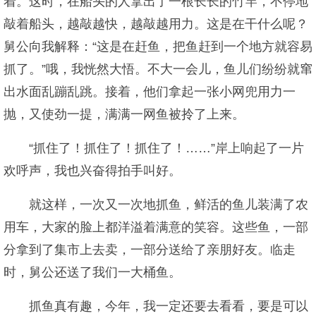
着。这时，在船头的人拿出了一根长长的竹竿，不停地
敲着船头，越敲越快，越敲越用力。这是在干什么呢？
舅公向我解释：“这是在赶鱼，把鱼赶到一个地方就容易
抓了。”哦，我恍然大悟。不大一会儿，鱼儿们纷纷就窜
出水面乱蹦乱跳。接着，他们拿起一张小网兜用力一
抛，又使劲一提，满满一网鱼被拎了上来。
“抓住了！抓住了！抓住了！……”岸上响起了一片
欢呼声，我也兴奋得拍手叫好。
就这样，一次又一次地抓鱼，鲜活的鱼儿装满了农
用车，大家的脸上都洋溢着满意的笑容。这些鱼，一部
分拿到了集市上去卖，一部分送给了亲朋好友。临走
时，舅公还送了我们一大桶鱼。
抓鱼真有趣，今年，我一定还要去看看，要是可以