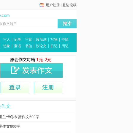
用户注册
|
登陆投稿
w.com
|
|
|
|
|
写人
记事
写景
读后感
写物
抒情
|
|
|
|
|
想象
童话
书信
议论文
日记
周记
关作文
里兰卡冬令营作文600字
见作文800字