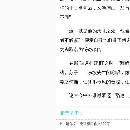
样的千古名句后，又游庐山，却写
不同”，
这，就是他的天才之处。他被
者不解煮”，便亲自教他们做了猪
为肉取名为“东坡肉”。
在那“缺月挂疏桐”之时，“漏
绪。苏子——东坡先生的吟唱，像
妻之伤痛，任凭那秋风的苦涩，任
论古今中外谁最豪迈、豁达，
推荐分类：
上一篇作文：
突破极限作文800字