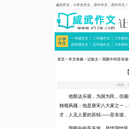
威武作文
，
小学生作文
，
初中作文
，
高中作文
！
|
|
一年级作文
二年级作文
三年级作
|
|
四年级作文
五年级作文
六年级作
首页
>
作文体裁
>
记叙文
>
我眼中的苏东坡作
时间：20
他豁达乐观，为国为民，但最
独领风骚；他是唐宋八大家之一，
才，人见人爱的苏轼——苏东坡。
我眼中的苏东坡，是忧国忧民