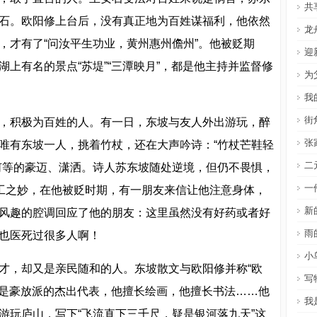
共
石。欧阳修上台后，没有真正地为百姓谋福利，他依然
龙
，才有了“问汝平生功业，黄州惠州儋州”。他被贬期
迎
上有名的景点“苏堤”“三潭映月”，都是他主持并监督修
为
我
街
，积极为百姓的人。有一日，东坡与友人外出游玩，醉
张
唯有东坡一人，挑着竹杖，还在大声吟诗：“竹杖芒鞋轻
二
何等的豪迈、潇洒。诗人苏东坡随处逆境，但仍不畏惧，
一
同工之妙，在他被贬时期，有一朋友来信让他注意身体，
新
风趣的腔调回应了他的朋友：这里虽然没有好药或者好
雨
也医死过很多人啊！
小
才，却又是亲民随和的人。东坡散文与欧阳修并称“欧
写
，同是豪放派的杰出代表，他擅长绘画，他擅长书法……他
我
游玩庐山，写下“飞流直下三千尺，疑是银河落九天”这