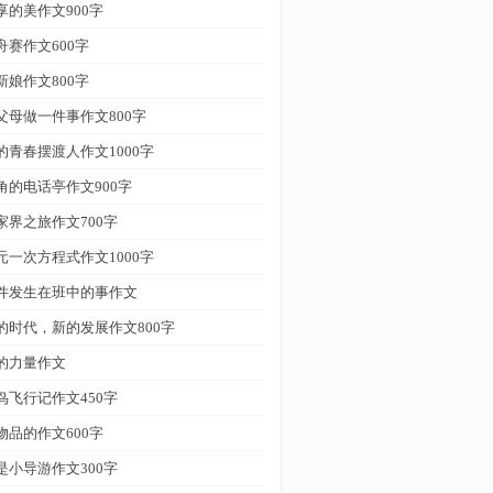
享的美作文900字
舟赛作文600字
新娘作文800字
父母做一件事作文800字
的青春摆渡人作文1000字
角的电话亭作文900字
家界之旅作文700字
元一次方程式作文1000字
件发生在班中的事作文
的时代，新的发展作文800字
的力量作文
鸟飞行记作文450字
物品的作文600字
是小导游作文300字