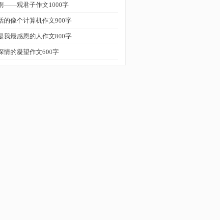
雨——观君子作文1000字
活的像个计算机作文900字
是我最感恩的人作文800字
深情的凝望作文600字