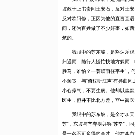
坡敢于上书责问王安石，反对王安
反对欧阳修，正因为他的直言直语
间，还为百姓做了不少好事，如西湖
筑的。
我眼中的苏东坡，是豁达乐观
归遇雨，随行人慌忙找地方躲雨，
胜马，谁怕？一蓑烟雨任平生”，
不颓丧，与“倚杖听江声”有异曲
小心瘴气，不要生病。他却以幽默
医生，但并不比北方差，宫中御医
我眼中的苏东坡，是全才加天
苏”，东坡与辛弃疾并称“苏辛”
是一名不可多得的全才。他在李白