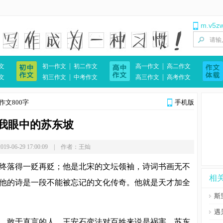
m.v5z
|
|
文
初一作文
初二作文
高一作文
高二作文
|
|
文
初三作文
中考作文
高三作文
高考作文
文800字
手机版
我眼中的苏东坡
19-06-29 17:00:09 | 作者：王灿
终落得一贬再贬；他是北宋的文坛领袖，诗词书画无不
相
他的诗是一段不能被忘记的文化传奇。他就是天才加全
斯
遇
，敢于直言的人。王安石变法对百姓来说是祸害，苏东