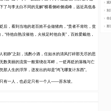
观
下了与李太白不同的见解“横看侧岭侧成峰，远近高低各
别
你
贬后，看到当地的老百姓不会做猪肉，“贵者不肯吃，贫
那
肉，“待他自熟没催他，火候足时他自美”，百姓爱戴他，
断人初静”之刻，浅酌小酒，任如水的清风打碎那无尽的思
无数美丽的流萤一般萦绕在耳畔，一贬再贬的落魄与亡
凭那人生的浮萍，迸发出的却是“鸿飞哪复计东西”。
只有一人，也必定只有一个人——苏东坡。