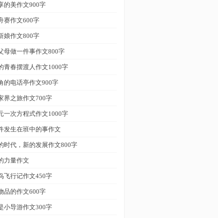
享的美作文900字
舟赛作文600字
新娘作文800字
父母做一件事作文800字
的青春摆渡人作文1000字
角的电话亭作文900字
家界之旅作文700字
元一次方程式作文1000字
件发生在班中的事作文
的时代，新的发展作文800字
的力量作文
鸟飞行记作文450字
物品的作文600字
是小导游作文300字