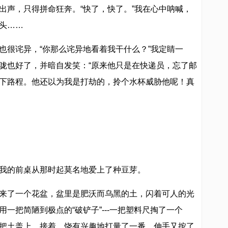
出声，只得拼命狂奔。“快了，快了。”我在心中呐喊，
头……
也很诧异，“你那么诧异地看着我干什么？”我定睛一
咙也好了，并暗自发笑：“原来他只是在快递员，忘了邮
下路程。他还以为我是打劫的，拎个水杯威胁他呢！真
我的前桌从那时起莫名地爱上了种豆芽。
来了一个花盆，盆里是肥沃而乌黑的土，闪着可人的光
一把简陋到极点的“破铲子”---一把塑料尺掏了一个
把土盖上。接着，饶有兴趣地打量了一番，伸手又按了