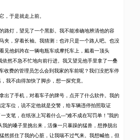
它，于是就走上前。
的路灯，望见了一个黑影。我不能准确地辨清他的容
马夹，穿着长袖。我猜测：也许只是一个路人吧。也没
看见他斜跨在一辆电瓶车或摩托车上，戴着一顶头
”我依然不急不忙地向前行进。我又望见他手里拿了一叠
，停车收费的管理员怎么会到我家的车前呢？我们没把车停
惑，我不由得加快了脚步，想一探究竟。
拿出了手机，对着车子的牌号，点开了什么软件。我的
指定车位，说不定他就是交警，给车辆违停拍照取证
一支笔，在纸张上写着什么---“难不成在写罚单！”我的
要从我的嗓子里挑出来，活像一只暴躁的猛兽，想挣脱出
猛然抓住了我的心脏，让我喘不过气来。我想喊他，但