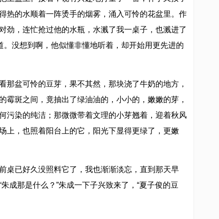
得热的水顺着一阵烫手的烟雾，涌入可怜的花盆里。作
对劲，连忙抢过他的水瓶，水溅了我一桌子，也溅进了
说道。没想到啊，他似懂非懂地听着，却开始用更先进的
看那盆可怜的豆芽，果不其然，那块浇了牛奶的地方，
的霉斑之间，竟抽出了绿油油的，小小的，嫩嫩的芽，
何污染的纯洁；那微微带着文理的小芽翘着，迎着秋风
场上，也照着阳台上的它，阳光下显得更绿了，更嫩
前桌已好久没照料它了，我也渐渐淡忘，直到那天早
“朱成那是什么？”朱成一下子兴致来了，“夏子俊的豆