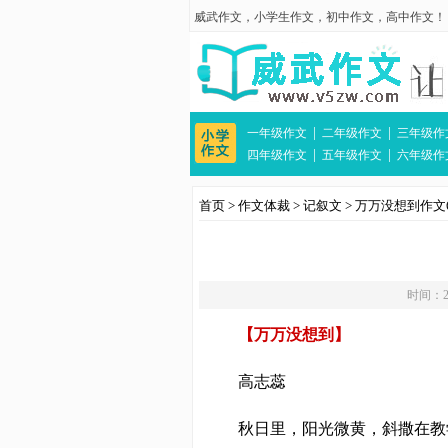
威武作文
，
小学生作文
，
初中作文
，
高中作文
！
|
|
一年级作文
二年级作文
三年级作
|
|
四年级作文
五年级作文
六年级作
首页
>
作文体裁
>
记叙文
>
万万没想到作文6
时间：20
【万万没想到】
高志蕊
秋日里，阳光微黄，斜撒在教