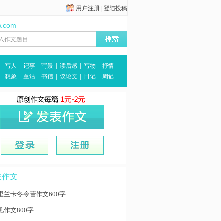
用户注册
|
登陆投稿
w.com
|
|
|
|
|
写人
记事
写景
读后感
写物
抒情
|
|
|
|
|
想象
童话
书信
议论文
日记
周记
关作文
里兰卡冬令营作文600字
见作文800字