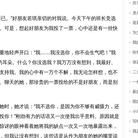
共
龙
而已。”好朋友若琪亲切的对我说。今天下午的班长竞选
迎
。可是，想起好朋友为我投了一票，心中还是有一丝快
为
我
重地轻声开口：“我……我没选你，你不会生气吧！”我
街
己的耳朵。什么？你没选我？我万万没有想到，我最好、
张
支持我。我的心中有一万个不解，我无论怎样想，也不
二
、聊天的她，那珍贵的一票投给的不是好朋友，而是别
一
新
雨
她时，她才说：“我不选你，是因为你不够有威慑力，还
小
投你！”刚劲有力的话语又一次使我出乎意料。原因就是
写
惊讶的眼神看着她将我的缺点一次又一次地暴露出来，
我
，但我让没有想到，这些话是从作为朋友的她的嘴里说