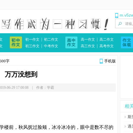
m.v5z
|
|
文
初一作文
初二作文
高一作文
高二作文
|
|
文
初三作文
中考作文
高三作文
高考作文
00字
手机版
万万没想到
19-06-29 17:00:08 | 作者：学霸
相
斯
遇
学楼前，秋风抚过脸颊，冰冷冰冷的，眼中是数不尽的