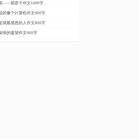
雨——观君子作文1000字
活的像个计算机作文900字
是我最感恩的人作文800字
深情的凝望作文600字